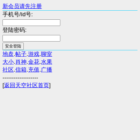
新会员请先注册
手机号/Id号:
登陆密码:
地盘
.
帖子
.
游戏
.
聊室
大小
.
肖神
.
金花
.
水果
社区
.
信箱
.
充值
.
广播
-------------------
[
返回天空社区首页
]