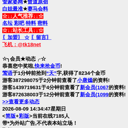
管家婆网
★
曾道原创
白姐最准
★
赛马会料
☆↓↓人气推荐↓↓☆
名坛
彩吧
特料
密料
☆↓↓站长工具↓↓☆
〖加盟〗 ☆
〖留言〗
飞机：@tk18net
☆╮会员★动态╭☆
恭喜您中奖啦,
快来抢金币
!
莺语
于1分钟前抢到
“天”
字,获得了8234个金币
游客387298075于2分钟前查看了
小唐嫣
的资料!
游客1439719631于4分钟前查看了
新会员(1067
的资料!
游客872638003于12分钟前查看了
新会员(1099
的资料!
>>查看更多动态
2026-08-09 14:34:47星期日
<
简版
+
彩版
>当前在线7185人
带*为外站广告,不代表本站立场！