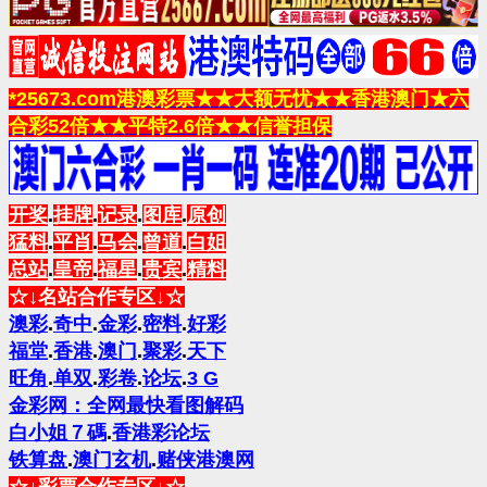
*25673.com港澳彩票★★大额无忧★★香港澳门★六
合彩52倍★★平特2.6倍★★信誉担保
开奖
.
挂牌
.
记录
.
图库
.
原创
猛料
.
平肖
.
马会
.
曾道
.
白姐
总站
.
皇帝
.
福星
.
贵宾
.
精料
☆↓名站合作专区↓☆
澳彩
.
奇中
.
金彩
.
密料
.
好彩
福堂
.
香港
.
澳门
.
聚彩
.
天下
旺角
.
单双
.
彩卷
.
论坛
.
3 G
金彩网：全网最快看图解码
白小姐７碼
.
香港彩论坛
铁算盘
.
澳门玄机
.
赌侠港澳网