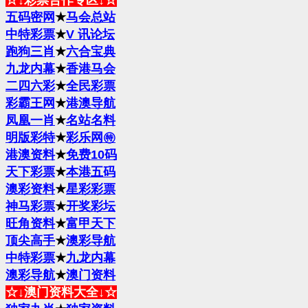
☆↓彩票合作专区↓☆
五码密网
★
马会总站
中特彩票
★
V 讯论坛
跑狗三肖
★
六合宝典
九龙内幕
★
香港马会
二四六彩
★
全民彩票
彩霸王网
★
港澳导航
凤凰一肖
★
名站名料
明版彩特
★
彩乐网㊕
港澳资料
★
免费10码
天下彩票
★
本港五码
澳彩资料
★
星彩彩票
神马彩票
★
开奖彩坛
旺角资料
★
富甲天下
顶尖高手
★
澳彩导航
中特彩票
★
九龙内幕
澳彩导航
★
澳门资料
☆↓澳门资料大全↓☆