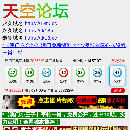
永久域名:
https://18tk.cc
永久域名:
https://tk18.net
最新域名:
https://tk18.cc
*《澳门六合彩》澳门免费资料大全,澳彩图库心水资料,
一肖中特
*【澳门小王子】平特一肖，免费公开，连中10期。实
力证明！全网独家推荐！